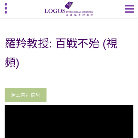
羅羚教授: 百戰不殆 (視
頻)
週三崇拜信息