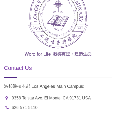
Contact Us
洛杉磯校本部 Los Angeles Main Campus:
9358 Telstar Ave. El Monte, CA 91731 USA
626-571-5110