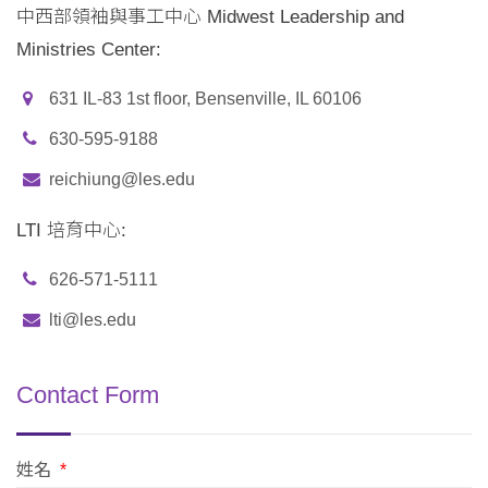
中西部領袖與事工中心 Midwest Leadership and
Ministries Center:
631 IL-83 1st floor, Bensenville, IL 60106
630-595-9188
reichiung@les.edu
LTI 培育中心:
626-571-5111
lti@les.edu
Contact Form
姓名
*