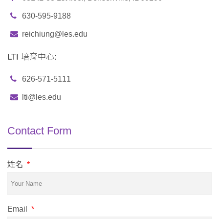
630-595-9188
reichiung@les.edu
LTI 培育中心:
626-571-5111
lti@les.edu
Contact Form
姓名
*
Email
*