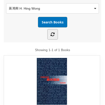
黃鴻興 H. Hing Wong
Showing
1-1 of 1
Books