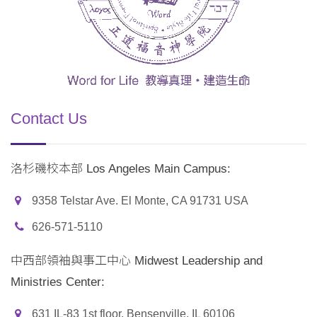
Contact Us
洛杉磯校本部 Los Angeles Main Campus:
9358 Telstar Ave. El Monte, CA 91731 USA
626-571-5110
中西部領袖與事工中心 Midwest Leadership and
Ministries Center:
631 IL-83 1st floor, Bensenville, IL 60106