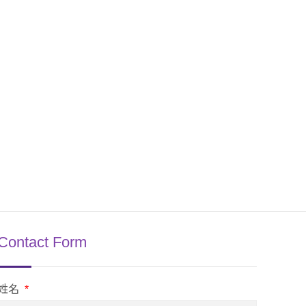
Contact Form
姓名
*