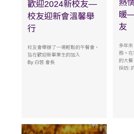
熱
歡迎2024新校友—
暖
校友迎新會溫馨舉
友
行
多年來
校友會舉辦了一場輕鬆的午餐會，
務。在
旨在歡迎新畢業生的加入
的大餐
By 白蓉 會長
採訪: