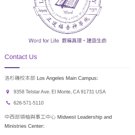
Contact Us
洛杉磯校本部 Los Angeles Main Campus:
9358 Telstar Ave. El Monte, CA 91731 USA
626-571-5110
中西部領袖與事工中心 Midwest Leadership and
Ministries Center: