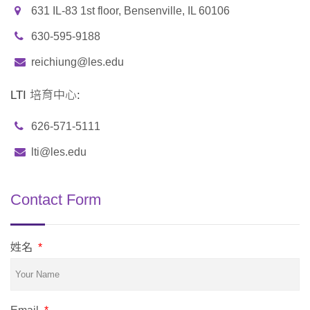
631 IL-83 1st floor, Bensenville, IL 60106
630-595-9188
reichiung@les.edu
LTI 培育中心:
626-571-5111
lti@les.edu
Contact Form
姓名
*