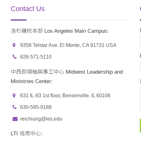
Contact Us
洛杉磯校本部 Los Angeles Main Campus:
9358 Telstar Ave. El Monte, CA 91731 USA
626-571-5110
中西部領袖與事工中心 Midwest Leadership and
Ministries Center:
631 IL-83 1st floor, Bensenville, IL 60106
630-595-9188
reichiung@les.edu
LTI 培育中心: