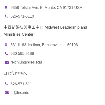
9358 Telstar Ave. El Monte, CA 91731 USA
626-571-5110
中西部領袖與事工中心 Midwest Leadership and
Ministries Center:
631 IL-83 1st floor, Bensenville, IL 60106
630-595-9188
reichiung@les.edu
LTI 培育中心:
626-571-5111
lti@les.edu