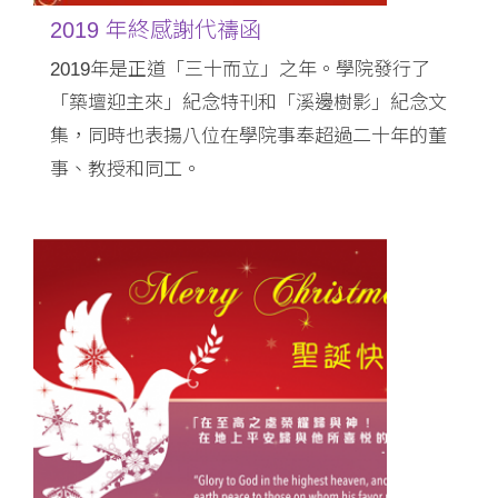
2019 年終感謝代禱函
2019年是正道「三十而立」之年。學院發行了
「築壇迎主來」紀念特刊和「溪邊樹影」紀念文
集，同時也表揚八位在學院事奉超過二十年的董
事、教授和同工。