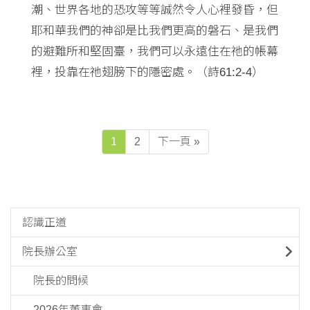
潮、世界各地的恐攻等等誠然令人心裡發昏，但
耶和華我們的神卻是比我們更高的磐石、是我們
的避難所和堅固臺，我們可以永遠住在祂的帳幕
裡，投靠在祂翅膀下的隱密處。（詩61:2-4）
1
2
下一頁 »
認識正道
院長辦公室
院長的問候
2026年董事會