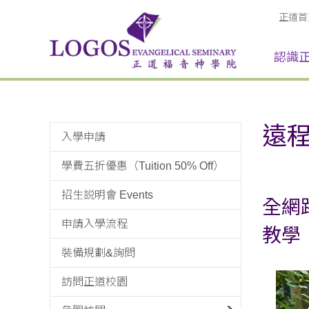
正道首
認識
遠
入學申請
學費五折優惠（Tuition 50% Off）
招生説明會 Events
全網
申請入學流程
教學
裝備規劃&詢問
訪問正道校園