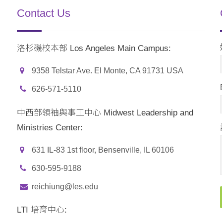
Contact Us
洛杉磯校本部 Los Angeles Main Campus:
9358 Telstar Ave. El Monte, CA 91731 USA
626-571-5110
中西部領袖與事工中心 Midwest Leadership and
Ministries Center:
631 IL-83 1st floor, Bensenville, IL 60106
630-595-9188
reichiung@les.edu
LTI 培育中心: