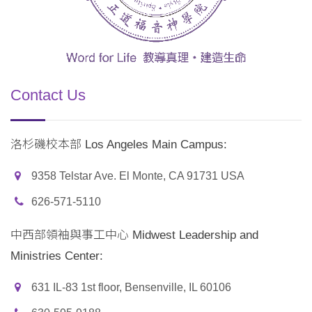
Contact Us
洛杉磯校本部 Los Angeles Main Campus:
9358 Telstar Ave. El Monte, CA 91731 USA
626-571-5110
中西部領袖與事工中心 Midwest Leadership and
Ministries Center:
631 IL-83 1st floor, Bensenville, IL 60106