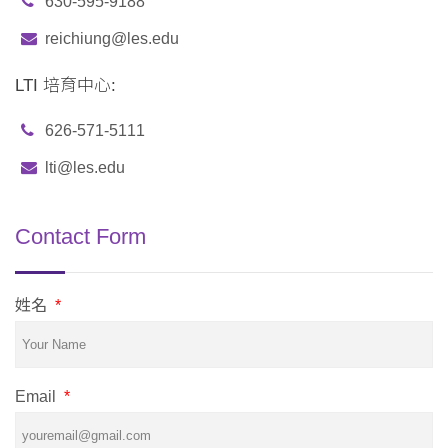
630-595-9188
reichiung@les.edu
LTI 培育中心:
626-571-5111
lti@les.edu
Contact Form
姓名
*
Email
*