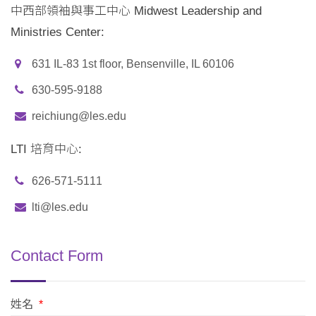
中西部領袖與事工中心 Midwest Leadership and
Ministries Center:
631 IL-83 1st floor, Bensenville, IL 60106
630-595-9188
reichiung@les.edu
LTI 培育中心:
626-571-5111
lti@les.edu
Contact Form
姓名
*