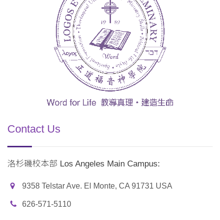
Contact Us
洛杉磯校本部 Los Angeles Main Campus:
9358 Telstar Ave. El Monte, CA 91731 USA
626-571-5110