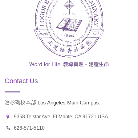
Contact Us
洛杉磯校本部 Los Angeles Main Campus:
9358 Telstar Ave. El Monte, CA 91731 USA
626-571-5110