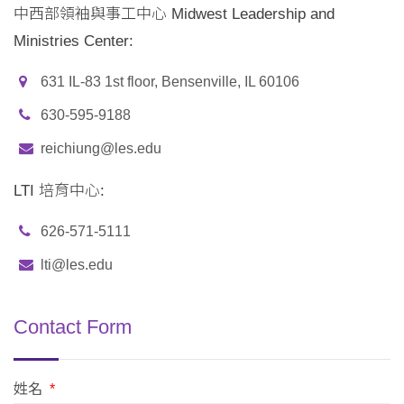
中西部領袖與事工中心 Midwest Leadership and
Ministries Center:
631 IL-83 1st floor, Bensenville, IL 60106
630-595-9188
reichiung@les.edu
LTI 培育中心:
626-571-5111
lti@les.edu
Contact Form
姓名
*