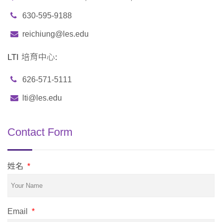
630-595-9188
reichiung@les.edu
LTI 培育中心:
626-571-5111
lti@les.edu
Contact Form
姓名
*
Email
*