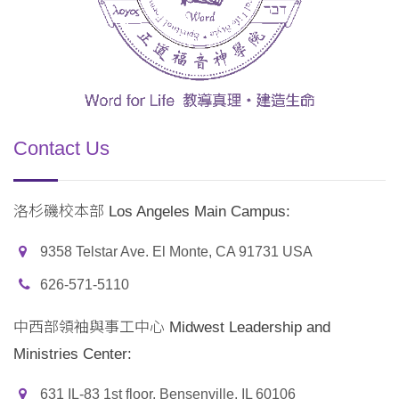
Contact Us
洛杉磯校本部 Los Angeles Main Campus:
9358 Telstar Ave. El Monte, CA 91731 USA
626-571-5110
中西部領袖與事工中心 Midwest Leadership and
Ministries Center:
631 IL-83 1st floor, Bensenville, IL 60106