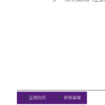
正道院訊
師長論壇