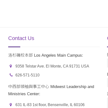
Contact Us
洛杉磯校本部 Los Angeles Main Campus:
9358 Telstar Ave. El Monte, CA 91731 USA
626-571-5110
中西部領袖與事工中心 Midwest Leadership and
Ministries Center:
631 IL-83 1st floor, Bensenville, IL 60106