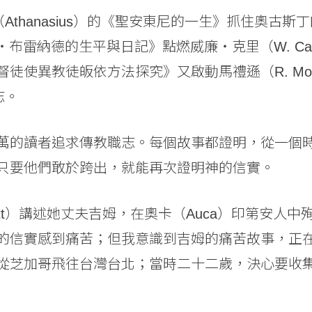
Athanasius）的《聖安東尼的一生》抓住奧古斯
《大衛‧布雷納德的生平與日記》點燃威廉‧克里（W. C
使異教徒皈依方法探究》又啟動馬禮遜（R. Morri
志。
萬的讀者追求傳教職志。每個故事都證明，從一個
只要他們敢於跨出，就能再次證明神的信實。
liott）講述她丈夫吉姆，在奧卡（Auca）印第安
的信實感到痛苦；但我意識到吉姆的痛苦故事，正
從芝加哥飛往台灣台北；當時二十二歲，決心要收