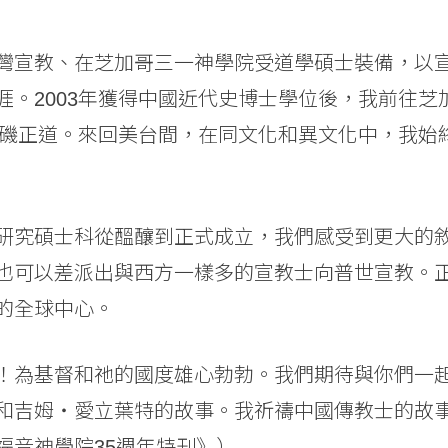
灣宣教、在芝加哥三一神學院受道學碩士裝備，以
涯。2003年獲得中國近代史博士學位後，我前往芝
洛杉磯正道。來回美台間，在同文化和異文化中，我始
研究碩士科從醞釀到正式成立，我們感受到更大的
也可以差派出與西方一樣多的宣教士向普世宣教。
的全球中心。
！為基督和祂的國度雄心勃勃。我們期待與你們一
和吉姆‧愛立葉特的故事。我祈禱中國傳教士的故
福音神學院35週年特刊
》）