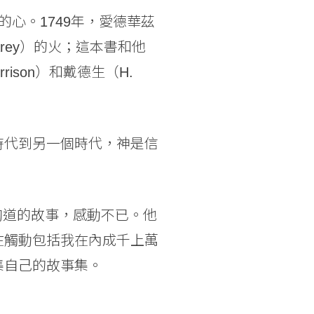
丁的心。1749年，愛德華茲
arey）的火；這本書和他
son）和戴德生（H.
時代到另一個時代，神是信
人中殉道的故事，感動不已。他
在觸動包括我在內成千上萬
集自己的故事集。