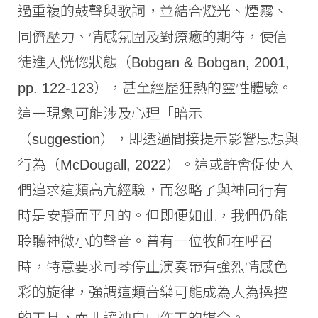
過重複的鼓聲與歌詞，並結合燈光、煙霧、
同儕壓力、情感氛圍及對療癒的期待，使信
徒進入恍惚狀態（Bobgan & Bobgan, 2001,
pp. 122-123），甚至經歷狂熱的靈性體驗。
這一現象可能涉及心理「暗示」
（suggestion），即透過間接提示影響思想與
行為（McDougall, 2022）。這或許會促使人
們追求這類高亢經驗，而忽略了與神同行有
時是安靜而平凡的。但即便如此，我們仍能
聆聽神微小的聲音。曾有一位牧師在呼召
時，特意要求司琴停止演奏帶有強烈情感色
彩的旋律，強調這類音樂可能成為人為操控