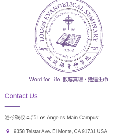
Contact Us
洛杉磯校本部 Los Angeles Main Campus:
9358 Telstar Ave. El Monte, CA 91731 USA