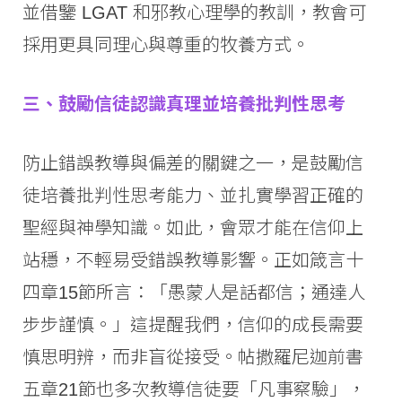
並借鑒 LGAT 和邪教心理學的教訓，教會可
採用更具同理心與尊重的牧養方式。
三、鼓勵信徒認識真理並培養批判性思考
防止錯誤教導與偏差的關鍵之一，是鼓勵信
徒培養批判性思考能力、並扎實學習正確的
聖經與神學知識。如此，會眾才能在信仰上
站穩，不輕易受錯誤教導影響。正如箴言十
四章15節所言：「愚蒙人是話都信；通達人
步步謹慎。」這提醒我們，信仰的成長需要
慎思明辨，而非盲從接受。帖撒羅尼迦前書
五章21節也多次教導信徒要「凡事察驗」，