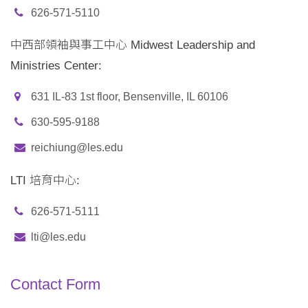
626-571-5110
中西部領袖與事工中心 Midwest Leadership and
Ministries Center:
631 IL-83 1st floor, Bensenville, IL 60106
630-595-9188
reichiung@les.edu
LTI 培育中心:
626-571-5111
lti@les.edu
Contact Form