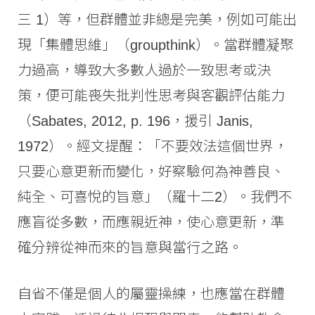
三 1）等，但群體並非總是完美，例如可能出
現「集體思維」（groupthink）。當群體凝聚
力過高，導致大多數人過於一致思考或決
策，便可能喪失批判性思考與客觀評估能力
（Sabates, 2012, p. 196，援引 Janis,
1972）。經文提醒：「不要效法這個世界，
只要心意更新而變化，好察驗何為神善良、
純全、可喜悅的旨意」（羅十二2）。我們不
應盲從多數，而應親近神，使心意更新，準
確分辨從神而來的旨意與當行之路。
自省不僅是個人的屬靈操練，也應當在群體