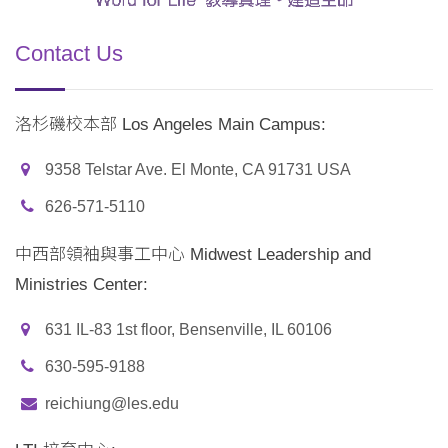
Contact Us
洛杉磯校本部 Los Angeles Main Campus:
9358 Telstar Ave. El Monte, CA 91731 USA
626-571-5110
中西部領袖與事工中心 Midwest Leadership and
Ministries Center:
631 IL-83 1st floor, Bensenville, IL 60106
630-595-9188
reichiung@les.edu