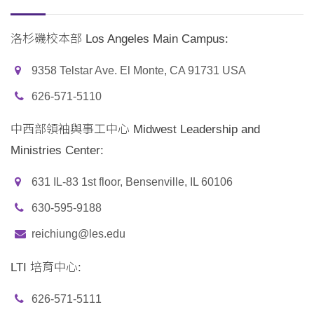
洛杉磯校本部 Los Angeles Main Campus:
9358 Telstar Ave. El Monte, CA 91731 USA
626-571-5110
中西部領袖與事工中心 Midwest Leadership and
Ministries Center:
631 IL-83 1st floor, Bensenville, IL 60106
630-595-9188
reichiung@les.edu
LTI 培育中心:
626-571-5111