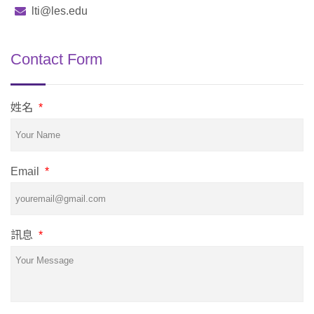
lti@les.edu
Contact Form
姓名
*
Email
*
訊息
*