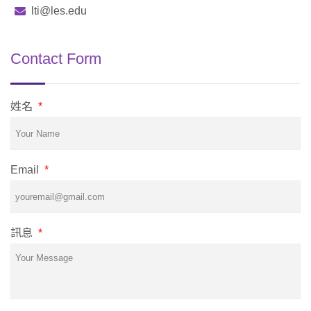
lti@les.edu
Contact Form
姓名
*
Email
*
訊息
*