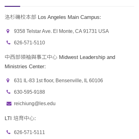
洛杉磯校本部 Los Angeles Main Campus:
9358 Telstar Ave. El Monte, CA 91731 USA
626-571-5110
中西部領袖與事工中心 Midwest Leadership and
Ministries Center:
631 IL-83 1st floor, Bensenville, IL 60106
630-595-9188
reichiung@les.edu
LTI 培育中心:
626-571-5111