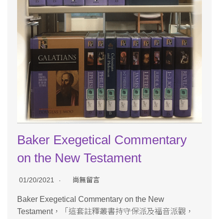
Baker Exegetical Commentary
on the New Testament
01/20/2021
尚無留言
Baker Exegetical Commentary on the New
Testament，「這套註釋叢書持守保派及福音派觀，